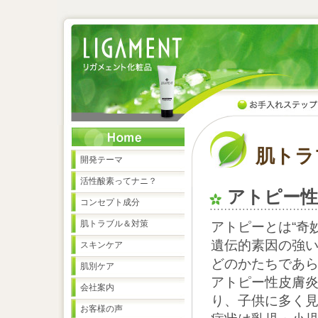
肌トラ
開発テーマ
活性酸素ってナニ？
アトピー性
コンセプト成分
肌トラブル＆対策
アトピーとは“奇
遺伝的素因の強
スキンケア
どのかたちであ
肌別ケア
アトピー性皮膚
会社案内
り、子供に多く
お客様の声