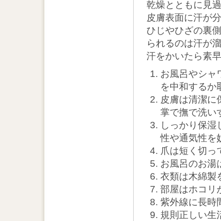
乾燥とともに見
皮膚表面に汗が
ひじやひざの裏
られるのは汗が
汗をかいたら素
お風呂やシャ
を中和するか
皮膚は清潔に
掌で撫で洗い
しっかり保湿
性や通気性を
爪は短く切っ
お風呂のお湯
衣類は木綿製
部屋はホコリ
紫外線に長時
規則正しい生