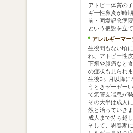
アトピー体質の
ギー性鼻炎が時
前・同愛記念病
という仮説を立
アレルギーマー
生後間もない頃
れ、アトピー性
下痢や腹痛など
の症状も見られ
生後6ヶ月以降に
うときゼーゼー
て気管支喘息が
その大半は成人
然と治っていき
成人まで持ち越
そして、思春期