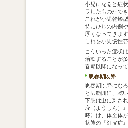
小児になると症
ラしたものがで
これが小児乾燥
特にひじの内側
厚くなってきま
これを小児慢性
こういった症状
治癒することが
春期以降になっ
思春期以降
思春期以降にな
と広範囲に、乾
下肢は虫に刺さ
疹（ようしん）
時には、体全体
状態の『紅皮症