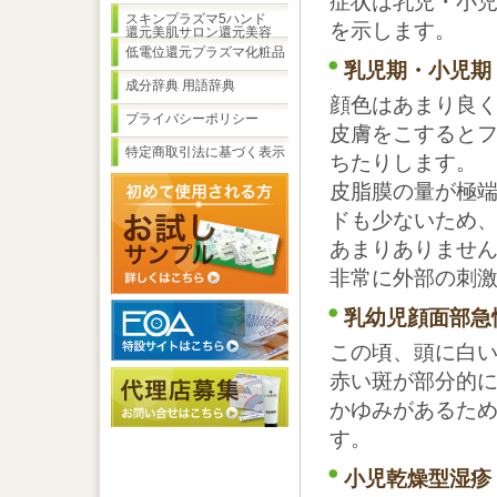
症状は乳児・小
スキンプラズマ5ハンド
を示します。
還元美肌サロン還元美容
低電位還元プラズマ化粧品
乳児期・小児期
成分辞典 用語辞典
顔色はあまり良
プライバシーポリシー
皮膚をこすると
特定商取引法に基づく表示
ちたりします。
皮脂膜の量が極
ドも少ないため
あまりありませ
非常に外部の刺
乳幼児顔面部急
この頃、頭に白
赤い斑が部分的
かゆみがあるた
す。
小児乾燥型湿疹