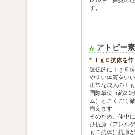
レルギー鼻炎の
す。
アトピー素
ＩｇＥ抗体を作
遺伝的にＩｇＥ
やすい体質をい
正常な成人のＩｇ
国際単位（約2.
ム）とごくごく
増えます。
そのため、体中
び抗原（アレル
ｇＥ抗体に抗原