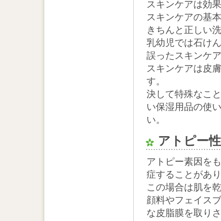
スキンケアは効
スキンケアの基
きちんと正しい
乳幼児では石け
誤ったスキンケ
スキンケアは皮
す。
決して特殊なこ
い保湿用品の使
い。
アトピー性
アトピー素因を
症することがあ
この場合は肌を
顔料やフェイス
な皮脂膜を取り